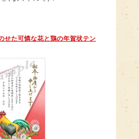
のせた可憐な花と鶏の年賀状テン