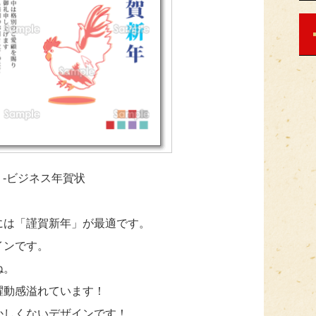
-ビジネス年賀状
には「謹賀新年」が最適です。
インです。
ね。
躍動感溢れています！
かしくないデザインです！