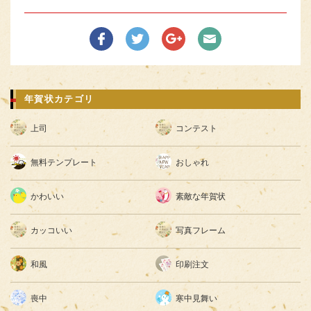
年賀状カテゴリ
上司
コンテスト
無料テンプレート
おしゃれ
かわいい
素敵な年賀状
カッコいい
写真フレーム
和風
印刷注文
喪中
寒中見舞い